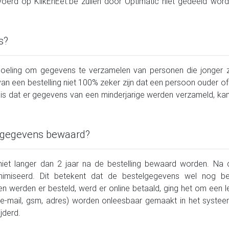
voerd op KlikEnEet.be zullen door Optimatic niet gedeeld word
s?
edoeling om gegevens te verzamelen van personen die jonger zi
an een bestelling niet 100% zeker zijn dat een persoon ouder of 
is dat er gegevens van een minderjarige werden verzameld, kan 
 gegevens bewaard?
niet langer dan 2 jaar na de bestelling bewaard worden. Na
imiseerd. Dit betekent dat de bestelgegevens wel nog bes
n werden er besteld, werd er online betaald, ging het om een leve
-mail, gsm, adres) worden onleesbaar gemaakt in het systeem.
jderd.